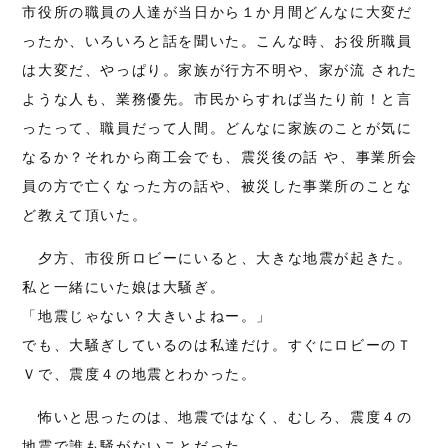
市役所の職員の人達が当日から１か月間どんなに大変だ
ったか、いろいろと話を聞いた。こんな時、お役所職員
は大変だ、やっぱり。家族が行方不明や、家が流 された
ような人も、業務優先。市民からすれば当たり前！と言
ったって、職員だって人間。どんなに家族のことが気に
なるか？それから商工会でも、震災後の話 や、事業所会
員の方で亡くなった方の話や、被災した事業所のことな
ど教えて頂いた。
夕方、市役所ロビーにいると、大きな地震が起きた。
私と一緒にいた娘は大騒ぎ。
「地震じゃない？大きいよねー。」
でも、大騒ぎしているのは私達だけ。すぐにロビーのＴ
Ｖで、震度４の地震とわかった。
怖いと思ったのは、地震ではなく、むしろ、震度４の
地震で誰も騒がないことだった。