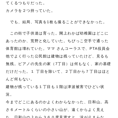
てくるつもりだった。
カメラを２つ持っていた。
でも、結局、写真を1枚も撮ることができなかった。
この街で子供達は育った。閖上わかば幼稚園はどこに
あったのか、荒野と化していた。ちびっこ空手で通った
体育館は壊れていた。ママ さんコーラスで、PTA役員会
他でよく行った公民館は建物は残っていたけど、見るも
無残。ピアノの先生の家（7丁目）は何もなく、家の基礎
だけだった。１ 丁目を除いて、２丁目から７丁目はほと
んど何もない。
建物が残っている１丁目も１階は津波被害でひどい状
況。
今までどこにあるのかよくわからなかった、日和山。高
さ６メートルくらいの小さい山が、遠くからよく見え
た。日和山の上から３６０度見渡すと、涙が止まらな